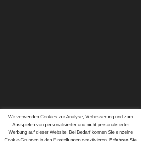
Wir verwenden Cookies zur Analyse, Verbesserung und zum
Ausspielen von personalisierter und nicht personalisierter
Werbung auf dieser Website. Bei Bedarf können Sie einzelne
Copyright © 2018. Der gesamte Inhalt der Website von
Cookie-Gruppen in den Einstellungen deaktivieren.
Erfahren Sie