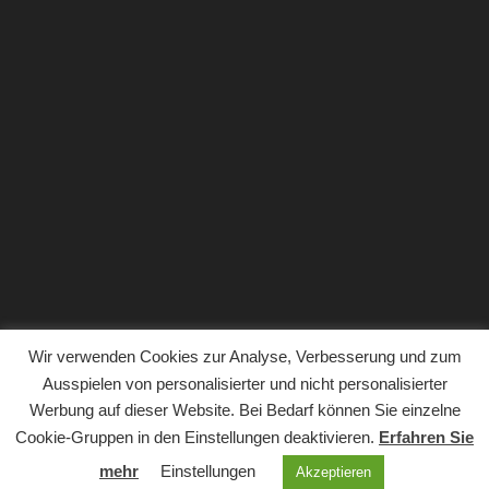
Wir verwenden Cookies zur Analyse, Verbesserung und zum
Ausspielen von personalisierter und nicht personalisierter
Werbung auf dieser Website. Bei Bedarf können Sie einzelne
Copyright © 2018. Der gesamte Inhalt der Website von
Cookie-Gruppen in den Einstellungen deaktivieren.
Erfahren Sie
Haushaltsgeräte.com ist urheberrechtlich geschützt
mehr
Einstellungen
Akzeptieren
(alle Rechte vorbehalten).