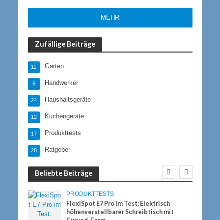
MEHR
Zufällige Beiträge
Garten
11
Handwerker
6
Haushaltsgeräte
24
Küchengeräte
12
Produkttests
17
Ratgeber
28
Beliebte Beiträge
PRODUKTTESTS
FlexiSpot E7 Pro im Test: Elektrisch
n
höhenverstellbarer Schreibtisch mit