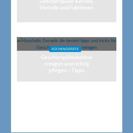
Geschirrspüler • Arten,
Vorteile und Fuktionen
KÜCHENGERÄTE
Geschirrspülmaschine
reinigen und richtig
pflegen – Tipps