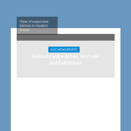
View of expensive
kitchen in modern
house
KÜCHENGERÄTE
Kühlschrank • Arten, Vorteile
und Fuktionen