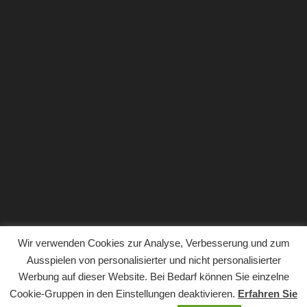
Wir verwenden Cookies zur Analyse, Verbesserung und zum
Ausspielen von personalisierter und nicht personalisierter
Werbung auf dieser Website. Bei Bedarf können Sie einzelne
Copyright © 2018. Der gesamte Inhalt der Website von
Cookie-Gruppen in den Einstellungen deaktivieren.
Erfahren Sie
Haushaltsgeräte.com ist urheberrechtlich geschützt