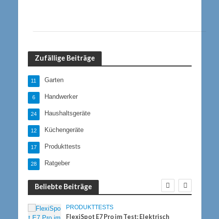
Zufällige Beiträge
Garten
11
Handwerker
6
Haushaltsgeräte
24
Küchengeräte
12
Produkttests
17
Ratgeber
28
Beliebte Beiträge
PRODUKTTESTS
FlexiSpot E7 Pro im Test: Elektrisch