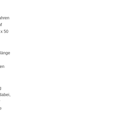
fahren
f
 x 50
llänge
den
dabei,
r
e