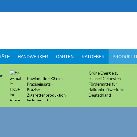
RÄTE
HANDWERKER
GARTEN
RATGEBER
PRODUKTT
Grüne Energie zu
Klimaanlagen • Arten,
m
Hause: Die besten
Fuktionen und
Fördermittel für
Vorteile
Balkonkraftwerke in
ion
Deutschland