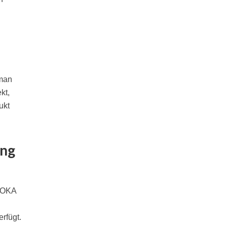
 man
kt,
ukt
ung
erfügt.