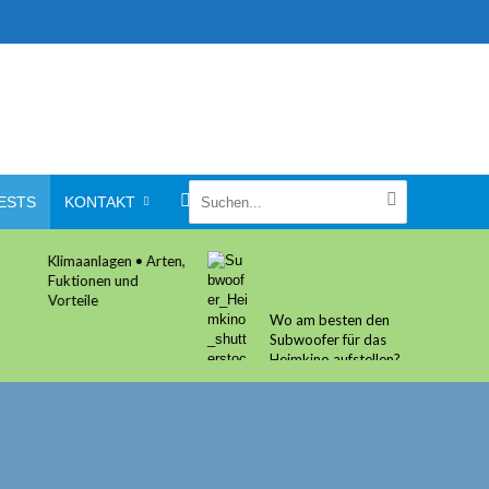
ESTS
KONTAKT
Wo am besten den
Wie kann man sich auf
Subwoofer für das
einen Stromausfall
Heimkino aufstellen?
vorbereiten?