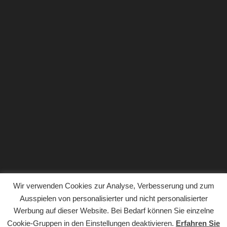
Wir verwenden Cookies zur Analyse, Verbesserung und zum
Ausspielen von personalisierter und nicht personalisierter
Werbung auf dieser Website. Bei Bedarf können Sie einzelne
Copyright © 2018. Der gesamte Inhalt der Website von
Cookie-Gruppen in den Einstellungen deaktivieren.
Erfahren Sie