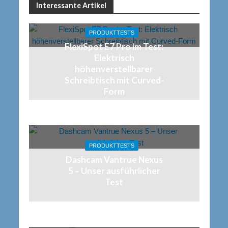
Interessante Artikel
PRODUKTTESTS
FlexiSpot E7 Pro im Test:
Elektrisch
höhenverstellbarer
Schreibtisch mit Curved-
Form
PRODUKTTESTS
Dashcam Vantrue Nexus
5 – Unser ausführlicher
Test