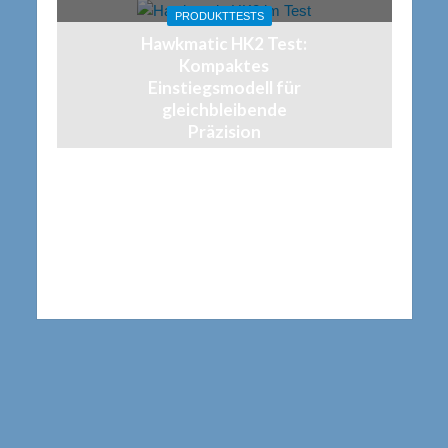
PRODUKTTESTS
Hawkmatic HK2 Test:
Kompaktes
Einstiegsmodell für
gleichbleibende
Präzision