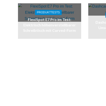
PRODUKTTESTS
FlexiSpot E7 Pro im Test:
Dashc
Elektrisch höhenverstellbarer
Unse
Schreibtisch mit Curved-Form