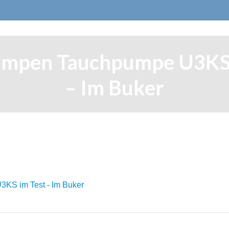
umpen Tauchpumpe U3KS 
– Im Buker