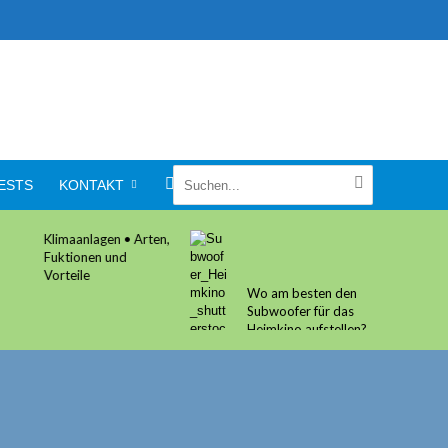
ESTS
KONTAKT
Klimaanlagen • Arten,
Fuktionen und
Vorteile
Wo am besten den
Subwoofer für das
Heimkino aufstellen?