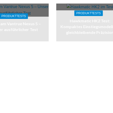
PRODUKTTESTS
PRODUKTTESTS
Hawkmatic HK2 Test:
am Vantrue Nexus 5 –
Kompaktes Einstiegsmodell
r ausführlicher Test
gleichbleibende Präzisio