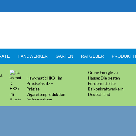
RÄTE
HANDWERKER
GARTEN
RATGEBER
PRODUKTT
Grüne Energie zu
t:
Hawkmatic HK3+ im
Hause: Die besten
Praxiseinsatz –
Fördermittel für
Präzise
Balkonkraftwerke in
Zigarettenproduktion
Deutschland
im kompakten
Gewand