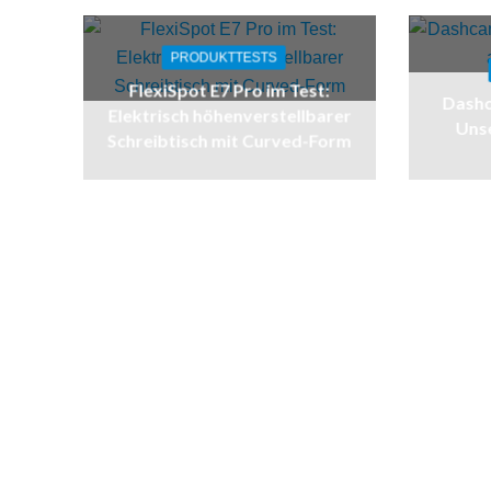
PRODUKTTESTS
FlexiSpot E7 Pro im Test:
Dashc
Elektrisch höhenverstellbarer
Unse
Schreibtisch mit Curved-Form