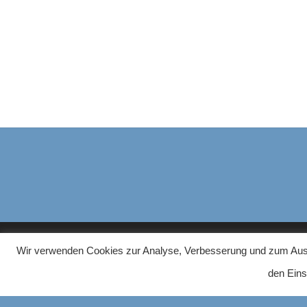
Wir verwenden Cookies zur Analyse, Verbesserung und zum Ausspi
HAUSHALTS-GERAETE.COM
ÜBER U
den Eins
Auf unser