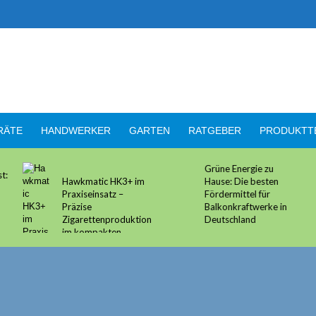
RÄTE
HANDWERKER
GARTEN
RATGEBER
PRODUKTT
Grüne Energie zu
t:
Hawkmatic HK3+ im
Hause: Die besten
Praxiseinsatz –
Fördermittel für
Präzise
Balkonkraftwerke in
Zigarettenproduktion
Deutschland
im kompakten
Gewand