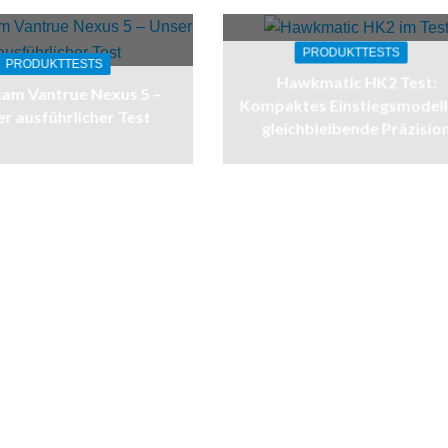
PRODUKTTESTS
PRODUKTTESTS
Hawkmatic HK2 Test:
am Vantrue Nexus 5 –
Kompaktes Einstiegsmodell
r ausführlicher Test
gleichbleibende Präzisio