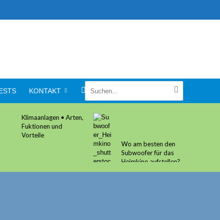
ESTS
KONTAKT
Klimaanlagen • Arten,
Fuktionen und
Vorteile
Wo am besten den
Subwoofer für das
Heimkino aufstellen?