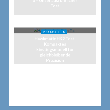
5 – Unser ausführlicher
Test
PRODUKTTESTS
Hawkmatic HK2 Test:
Kompaktes
Einstiegsmodell für
gleichbleibende
Präzision