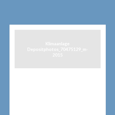
Klimaanlage
Depositphotos_70475129_m-
2015