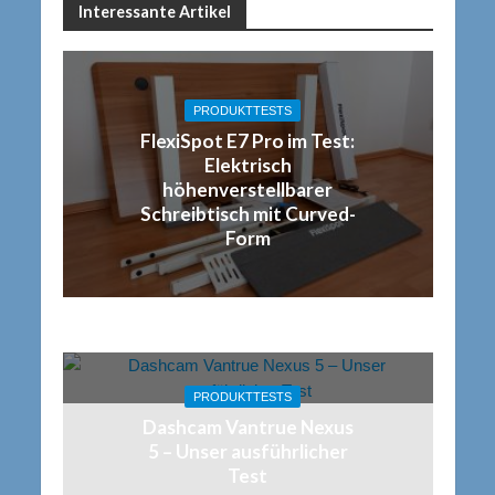
Interessante Artikel
PRODUKTTESTS
FlexiSpot E7 Pro im Test:
Elektrisch
höhenverstellbarer
Schreibtisch mit Curved-
Form
PRODUKTTESTS
Dashcam Vantrue Nexus
5 – Unser ausführlicher
Test