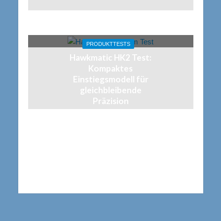
PRODUKTTESTS
Hawkmatic HK2 Test:
Kompaktes
Einstiegsmodell für
gleichbleibende
Präzision