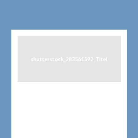
shutterstock_283561592_Titel