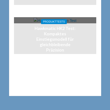
PRODUKTTESTS
Hawkmatic HK2 Test:
Kompaktes
Einstiegsmodell für
gleichbleibende
Präzision