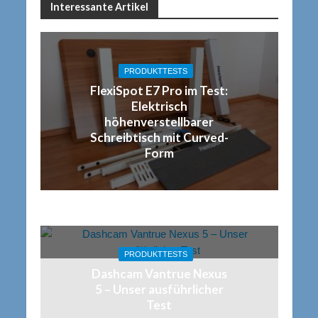
Interessante Artikel
PRODUKTTESTS
FlexiSpot E7 Pro im Test:
Elektrisch
höhenverstellbarer
Schreibtisch mit Curved-
Form
PRODUKTTESTS
Dashcam Vantrue Nexus
5 – Unser ausführlicher
Test