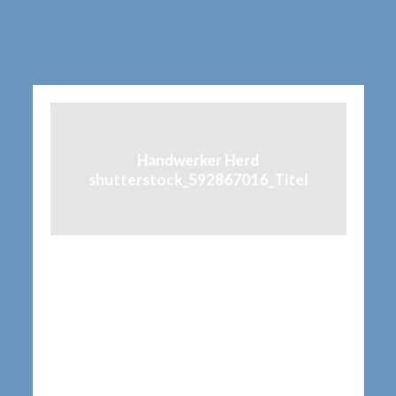
Handwerker Herd
shutterstock_592867016_Titel