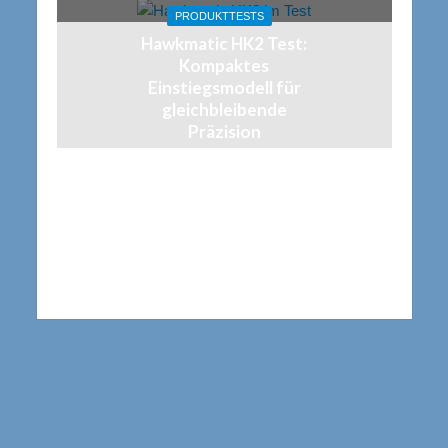
PRODUKTTESTS
Hawkmatic HK2 Test:
Kompaktes
Einstiegsmodell für
gleichbleibende
Präzision