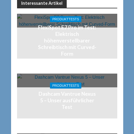
Interessante Artikel
PRODUKTTESTS
FlexiSpot E7 Pro im Test:
Elektrisch
höhenverstellbarer
Schreibtisch mit Curved-
Form
PRODUKTTESTS
Dashcam Vantrue Nexus
5 – Unser ausführlicher
Test