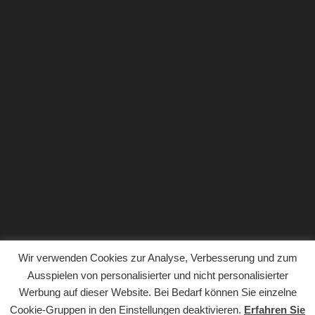
Wir verwenden Cookies zur Analyse, Verbesserung und zum
Ausspielen von personalisierter und nicht personalisierter
Werbung auf dieser Website. Bei Bedarf können Sie einzelne
Copyright © 2018. Der gesamte Inhalt der Website von
Cookie-Gruppen in den Einstellungen deaktivieren.
Erfahren Sie