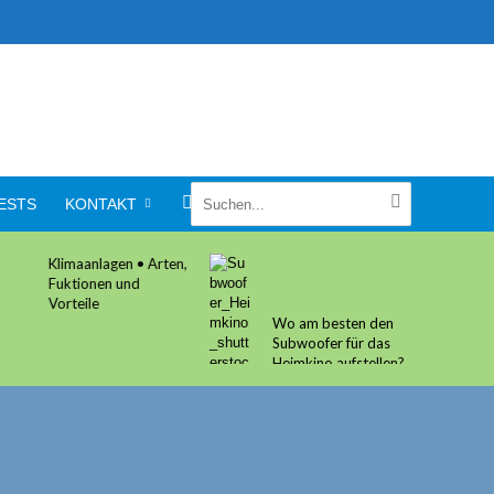
ESTS
KONTAKT
Klimaanlagen • Arten,
Fuktionen und
Vorteile
Wo am besten den
Subwoofer für das
Heimkino aufstellen?