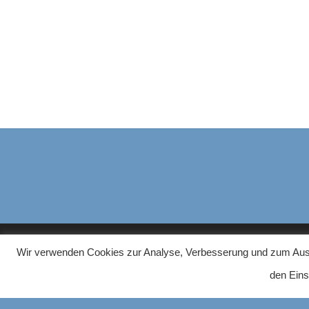
Wir verwenden Cookies zur Analyse, Verbesserung und zum Ausspi
HAUSHALTS-GERAETE.COM
ÜBER U
den Eins
Auf unser