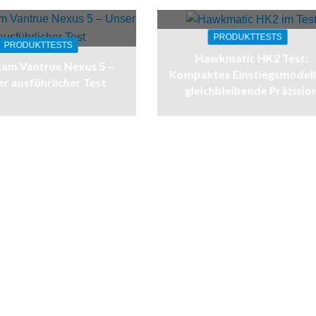
PRODUKTTESTS
PRODUKTTESTS
Hawkmatic HK2 Test:
am Vantrue Nexus 5 –
Kompaktes Einstiegsmodell
r ausführlicher Test
gleichbleibende Präzisio