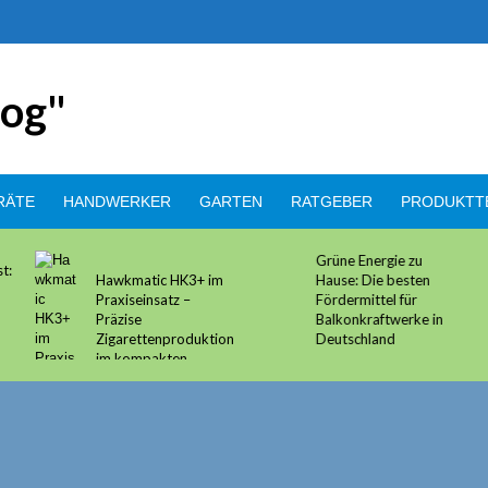
RÄTE
HANDWERKER
GARTEN
RATGEBER
PRODUKTT
Grüne Energie zu
t:
Hawkmatic HK3+ im
Hause: Die besten
Praxiseinsatz –
Fördermittel für
Präzise
Balkonkraftwerke in
Zigarettenproduktion
Deutschland
im kompakten
Gewand