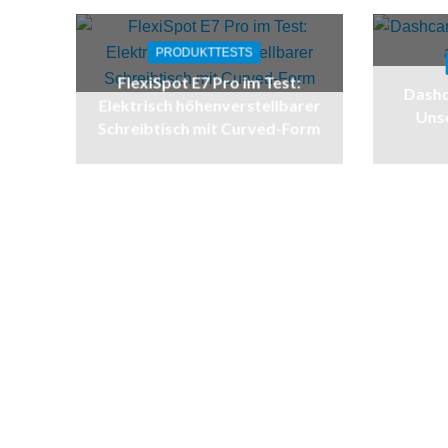
PRODUKTTESTS
FlexiSpot E7 Pro im Test:
Dashc
Elektrisch höhenverstellbarer
Unse
Schreibtisch mit Curved-Form